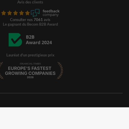
Avis des clients
Consulter nos
7061
avis
Le gagnant du Becom B2B Award
Lauréat d'un prestigieux prix