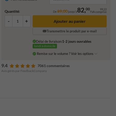
82,
00
99,22
89,00
Quantité:
De
jusqu'à
TVA comprise
-
+
Ajouter au panier
Transmettre le produit par e-mail
Délai de livraison:
1-2 jours ouvrables
lundi à domicile
Remise sur le volume ? Voir les options
9.4
7061 commentaires
Avis gérés par FeedbackCompany