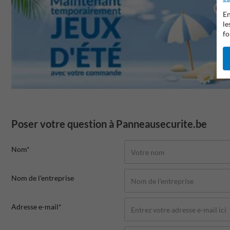
En
le
fo
Poser votre question à Panneausecurite.be
Nom*
Nom de l'entreprise
Adresse e-mail*