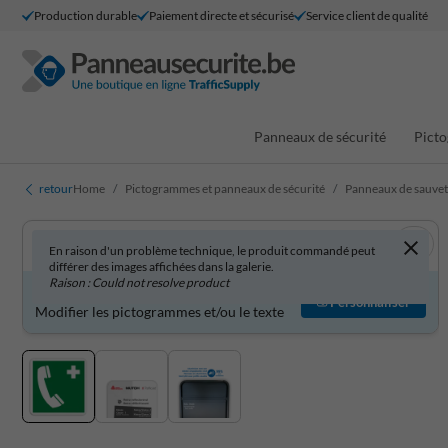
Production durable
Paiement directe et sécurisé
Service client de qualité
Panneaux de sécurité
Picto
retour
Home
Pictogrammes et panneaux de sécurité
Panneaux de sauve
En raison d'un problème technique, le produit commandé peut
différer des images affichées dans la galerie.
Raison : Could not resolve product
Produit personnalisable ?
Personnaliser
Modifier les pictogrammes et/ou le texte