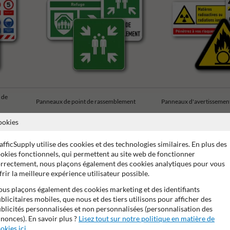
 de
Panneaux de point de rassemblement
Panneaux d'avertissemen
ookies
afficSupply utilise des cookies et des technologies similaires. En plus des
okies fonctionnels, qui permettent au site web de fonctionner
rrectement, nous plaçons également des cookies analytiques pour vous
e de 15 ans sur le film réfléchissant
Stratifé anti-graffiti
Ma
frir la meilleure expérience utilisateur possible.
us plaçons également des cookies marketing et des identifiants
blicitaires mobiles, que nous et des tiers utilisons pour afficher des
blicités personnalisées et non personnalisées (personnalisation des
nonces). En savoir plus ?
Lisez tout sur notre politique en matière de
okies ici
.