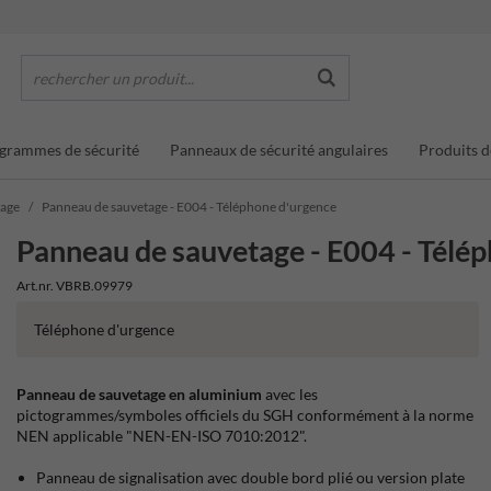
rechercher un produit...
grammes de sécurité
Panneaux de sécurité angulaires
Produits d
tage
Panneau de sauvetage - E004 - Téléphone d'urgence
Panneau de sauvetage - E004 - Télé
Art.nr. VBRB.09979
Téléphone d'urgence
Panneau de sauvetage en aluminium
avec les
pictogrammes/symboles officiels du SGH conformément à la norme
NEN applicable "NEN-EN-ISO 7010:2012".
Panneau de signalisation avec double bord plié ou version plate