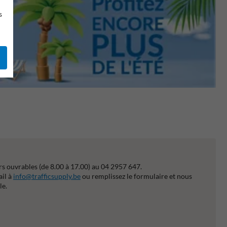
s
s ouvrables (de 8.00 à 17.00) au 04 2957 647.
ail à
info@trafficsupply.be
ou remplissez le formulaire et nous
le.