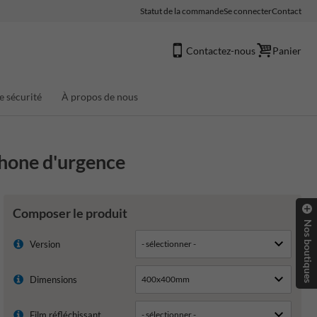
Statut de la commande
Se connecter
Contact
Contactez-nous
Panier
e sécurité
À propos de nous
phone d'urgence
Composer le produit
Nos boutiques
Version
Dimensions
Film réfléchissant