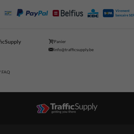
Virement
bancaire SE
ficSupply
Panier
info@trafficsupply.be
 / FAQ