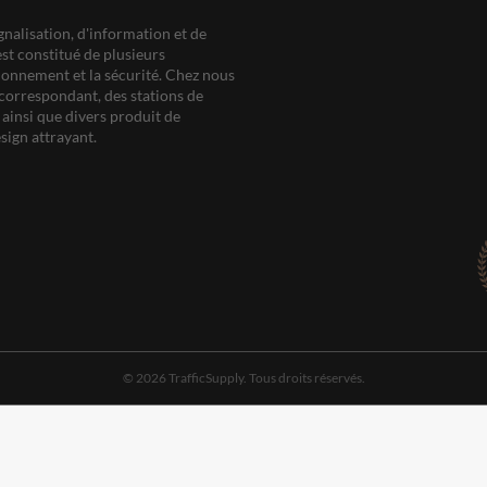
gnalisation, d'information et de
est constitué de plusieurs
ationnement et la sécurité. Chez nous
correspondant, des stations de
ainsi que divers produit de
sign attrayant.
© 2026 TrafficSupply. Tous droits réservés.