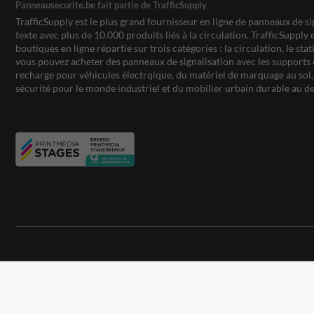
Panneausecurite.be fait partie de TrafficSupply
TrafficSupply est le plus grand fournisseur en ligne de panneaux de si
texte avec plus de 10.000 produits liés à la circulation. TrafficSupply 
boutiques en ligne répartie sur trois catégories : la circulation, le st
vous pouvez acheter des panneaux de signalisation avec les supports 
recharge pour véhicules électrqique, du matériel de marquage au sol, 
sécurité pour le monde industriel et du mobilier urbain durable au de