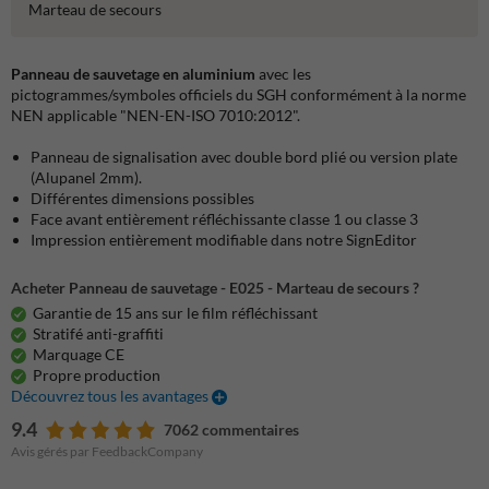
Marteau de secours
Panneau de sauvetage en aluminium
avec les
pictogrammes/symboles officiels du SGH conformément à la norme
NEN applicable "NEN-EN-ISO 7010:2012".
Panneau de signalisation avec double bord plié ou version plate
(Alupanel 2mm).
Différentes dimensions possibles
Face avant entièrement réfléchissante classe 1 ou classe 3
Impression entièrement modifiable dans notre SignEditor
Acheter Panneau de sauvetage - E025 - Marteau de secours ?
Garantie de 15 ans sur le film réfléchissant
Stratifé anti-graffiti
Marquage CE
Propre production
Découvrez tous les avantages
9.4
7062 commentaires
Avis gérés par FeedbackCompany