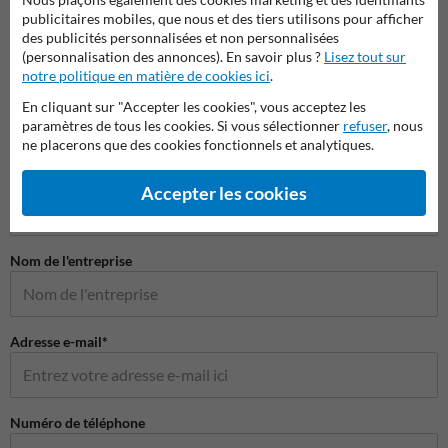
publicitaires mobiles, que nous et des tiers utilisons pour afficher
des publicités personnalisées et non personnalisées
(personnalisation des annonces). En savoir plus ?
Lisez tout sur
notre politique en matière de cookies ici
.
En cliquant sur "Accepter les cookies", vous acceptez les
paramètres de tous les cookies. Si vous sélectionner
refuser
, nous
ne placerons que des cookies fonctionnels et analytiques.
Poser votre question à Panneausecurite.be
Nom*
Accepter les cookies
Nom de l'entreprise
Adresse e-mail*
Numéro de téléphone