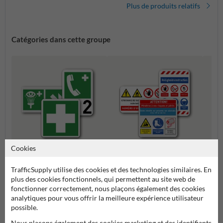
Plus de produits relatifs
Catégories dans cette groupe
Cookies
Composez vos propres
Panne
Panneaux de sauvetage
panneaux de sécurité
rasse
TrafficSupply utilise des cookies et des technologies similaires. En
plus des cookies fonctionnels, qui permettent au site web de
fonctionner correctement, nous plaçons également des cookies
Pictogrammes et panneaux de sécurité
analytiques pour vous offrir la meilleure expérience utilisateur
possible.
Nous plaçons également des cookies marketing et des identifiants