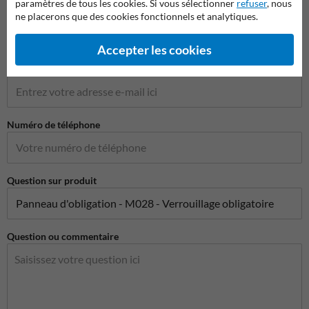
paramètres de tous les cookies. Si vous sélectionner
refuser
, nous
Nom de l'entreprise
ne placerons que des cookies fonctionnels et analytiques.
Accepter les cookies
Adresse e-mail*
Numéro de téléphone
Question sur produit
Question ou commentaire