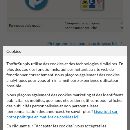
Composez vos propres
Panne
Panneaux d'obligation
panneaux de sécurité
rasse
Pictogrammes et panneaux de sécurité
Cookies
TrafficSupply utilise des cookies et des technologies similaires. En
plus des cookies fonctionnels, qui permettent au site web de
fonctionner correctement, nous plaçons également des cookies
analytiques pour vous offrir la meilleure expérience utilisateur
possible.
Nous plaçons également des cookies marketing et des identifiants
publicitaires mobiles, que nous et des tiers utilisons pour afficher
Poser votre question à Panneausecurite.be
des publicités personnalisées et non personnalisées
(personnalisation des annonces). En savoir plus ?
Lisez tout sur
Nom*
notre politique en matière de cookies ici
.
En cliquant sur "Accepter les cookies", vous acceptez les