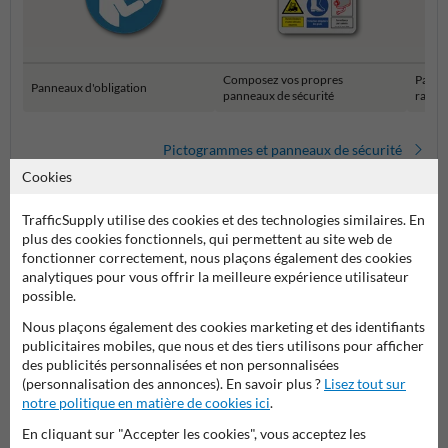
Composez vos propres
Panne
Panneaux d'obligation
panneaux de sécurité
rasse
Pictogrammes et panneaux de sécurité
Cookies
TrafficSupply utilise des cookies et des technologies similaires. En
plus des cookies fonctionnels, qui permettent au site web de
fonctionner correctement, nous plaçons également des cookies
analytiques pour vous offrir la meilleure expérience utilisateur
possible.
Nous plaçons également des cookies marketing et des identifiants
publicitaires mobiles, que nous et des tiers utilisons pour afficher
Poser votre question à Panneausecurite.be
des publicités personnalisées et non personnalisées
(personnalisation des annonces). En savoir plus ?
Lisez tout sur
Nom*
notre politique en matière de cookies ici
.
En cliquant sur "Accepter les cookies", vous acceptez les