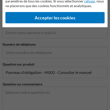
paramètres de tous les cookies. Si vous sélectionner
refuser
, nous
Nom de l'entreprise
ne placerons que des cookies fonctionnels et analytiques.
Accepter les cookies
Adresse e-mail*
Numéro de téléphone
Question sur produit
Question ou commentaire