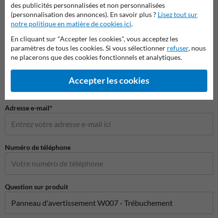
des publicités personnalisées et non personnalisées
(personnalisation des annonces). En savoir plus ?
Lisez tout sur
Poser votre question à Panneausecurite.be
notre politique en matière de cookies ici
.
Nom*
En cliquant sur "Accepter les cookies", vous acceptez les
paramètres de tous les cookies. Si vous sélectionner
refuser
, nous
ne placerons que des cookies fonctionnels et analytiques.
Nom de l'entreprise
Accepter les cookies
Adresse e-mail*
Numéro de téléphone
Question sur produit