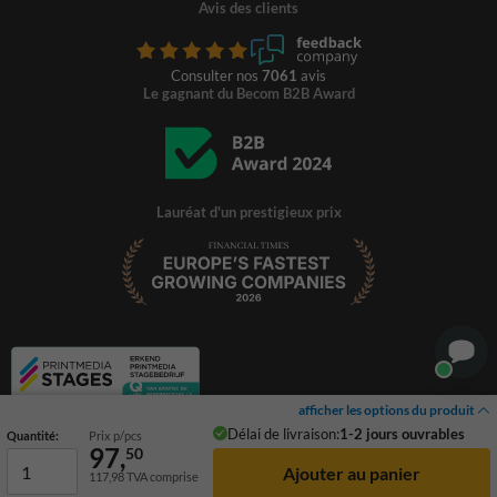
Avis des clients
Consulter nos
7061
avis
Le gagnant du Becom B2B Award
Lauréat d'un prestigieux prix
afficher les options du produit
Délai de livraison:
1-2 jours ouvrables
Quantité:
Prix p/pcs
97,
50
117,98
TVA comprise
© 2026 TrafficSupply. Tous droits réservés.