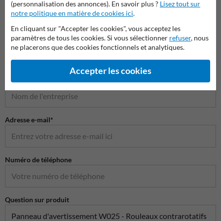
(personnalisation des annonces). En savoir plus ?
Lisez tout sur
notre politique en matière de cookies ici
.
Poser votre question à Panneausecurite.be
En cliquant sur "Accepter les cookies", vous acceptez les
paramètres de tous les cookies. Si vous sélectionner
refuser
, nous
Nom*
ne placerons que des cookies fonctionnels et analytiques.
Accepter les cookies
Nom de l'entreprise
Adresse e-mail*
Numéro de téléphone
Question sur produit