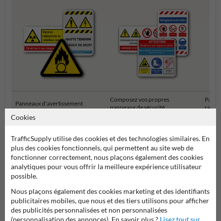
Composez vos propres
Panne
Panneaux d'avertissement
panneaux de sécurité
rasse
Cookies
Pictogrammes et panneaux de sécurité
TrafficSupply utilise des cookies et des technologies similaires. En
plus des cookies fonctionnels, qui permettent au site web de
fonctionner correctement, nous plaçons également des cookies
analytiques pour vous offrir la meilleure expérience utilisateur
possible.
Nous plaçons également des cookies marketing et des identifiants
publicitaires mobiles, que nous et des tiers utilisons pour afficher
des publicités personnalisées et non personnalisées
(personnalisation des annonces). En savoir plus ?
Lisez tout sur