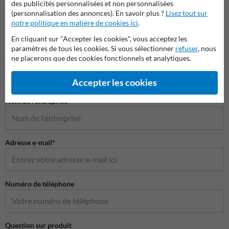
des publicités personnalisées et non personnalisées
(personnalisation des annonces). En savoir plus ?
Lisez tout sur
notre politique en matière de cookies ici
.
En cliquant sur "Accepter les cookies", vous acceptez les
Poser votre question à Panneausecurite.be
paramètres de tous les cookies. Si vous sélectionner
refuser
, nous
ne placerons que des cookies fonctionnels et analytiques.
Nom*
Accepter les cookies
Nom de l'entreprise
Adresse e-mail*
Numéro de téléphone
Question sur produit