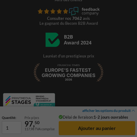
Consulter nos
7062
avis
Le gagnant du Becom B2B Award
Lauréat d'un prestigieux prix
afficher les options du produit
Délai de livraison:
1-2 jours ouvrables
Quantité:
Prix p/pcs
97,
50
117,98
TVA comprise
© 2026 TrafficSupply. Tous droits réservés.