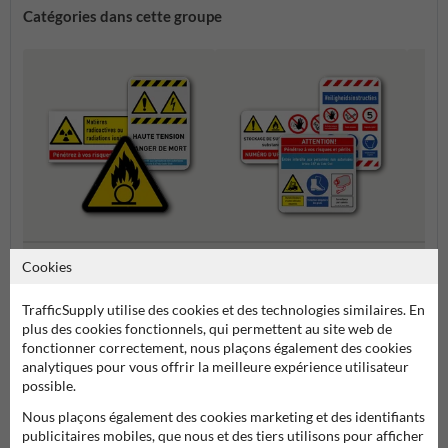
Catégories dans cette groupe
Composez vos propres
Panne
Cookies
Panneaux d'avertissement
panneaux de sécurité
rasse
TrafficSupply utilise des cookies et des technologies similaires. En
plus des cookies fonctionnels, qui permettent au site web de
Pictogrammes et panneaux de sécurité
fonctionner correctement, nous plaçons également des cookies
analytiques pour vous offrir la meilleure expérience utilisateur
possible.
Nous plaçons également des cookies marketing et des identifiants
publicitaires mobiles, que nous et des tiers utilisons pour afficher