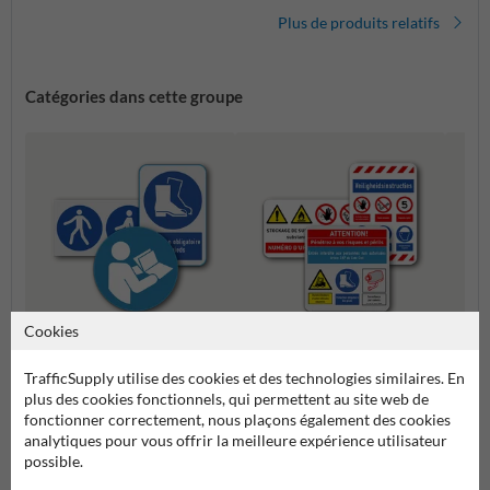
Plus de produits relatifs
Catégories dans cette groupe
Cookies
Composez vos propres
Panne
Panneaux d'obligation
TrafficSupply utilise des cookies et des technologies similaires. En
panneaux de sécurité
rasse
plus des cookies fonctionnels, qui permettent au site web de
fonctionner correctement, nous plaçons également des cookies
Pictogrammes et panneaux de sécurité
analytiques pour vous offrir la meilleure expérience utilisateur
possible.