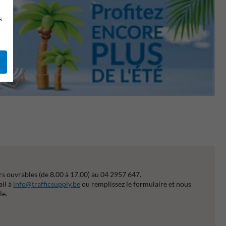
s
s ouvrables (de 8.00 à 17.00) au 04 2957 647.
ail à
info@trafficsupply.be
ou remplissez le formulaire et nous
le.