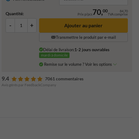
70,
00
84,70
Quantité:
Prix p/pcs
TVA comprise
-
+
Ajouter au panier
Transmettre le produit par e-mail
Délai de livraison:
1-2 jours ouvrables
mardi à domicile
Remise sur le volume ? Voir les options
9.4
7061 commentaires
Avis gérés par FeedbackCompany