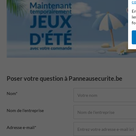
co
En
le
fo
Poser votre question à Panneausecurite.be
Nom*
Nom de l'entreprise
Adresse e-mail*