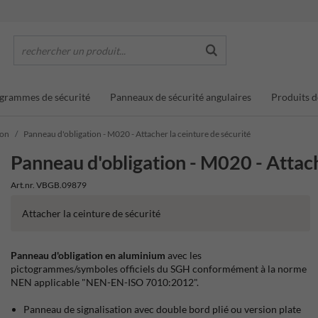
rechercher un produit...
grammes de sécurité
Panneaux de sécurité angulaires
Produits d
ion
Panneau d'obligation - M020 - Attacher la ceinture de sécurité
Panneau d'obligation - M020 - Attach
Art.nr. VBGB.09879
Attacher la ceinture de sécurité
Panneau d'obligation en aluminium
avec les
pictogrammes/symboles officiels du SGH conformément à la norme
NEN applicable "NEN-EN-ISO 7010:2012".
Panneau de signalisation avec double bord plié ou version plate