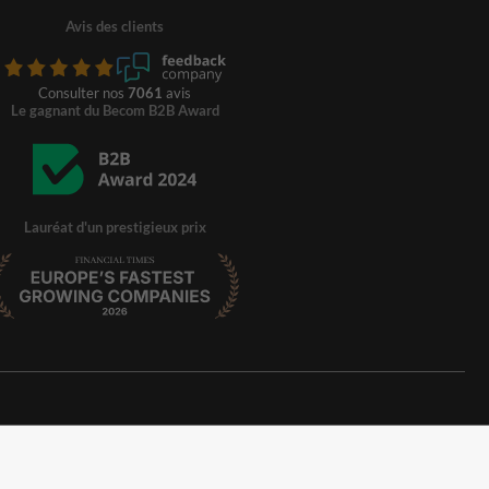
Avis des clients
Consulter nos
7061
avis
Le gagnant du Becom B2B Award
Lauréat d'un prestigieux prix