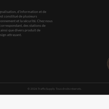
gnalisation, d'information et de
est constitué de plusieurs
ationnement et la sécurité. Chez nous
correspondant, des stations de
ainsi que divers produit de
sign attrayant.
© 2026 TrafficSupply. Tous droits réservés.