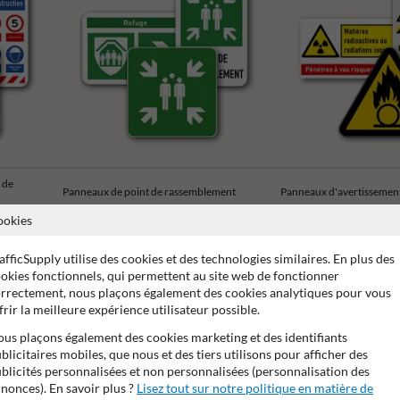
 de
Panneaux de point de rassemblement
Panneaux d'avertissemen
ookies
afficSupply utilise des cookies et des technologies similaires. En plus des
okies fonctionnels, qui permettent au site web de fonctionner
rrectement, nous plaçons également des cookies analytiques pour vous
frir la meilleure expérience utilisateur possible.
e de 15 ans sur le film réfléchissant
Stratifé anti-graffiti
Ma
us plaçons également des cookies marketing et des identifiants
blicitaires mobiles, que nous et des tiers utilisons pour afficher des
blicités personnalisées et non personnalisées (personnalisation des
nonces). En savoir plus ?
Lisez tout sur notre politique en matière de