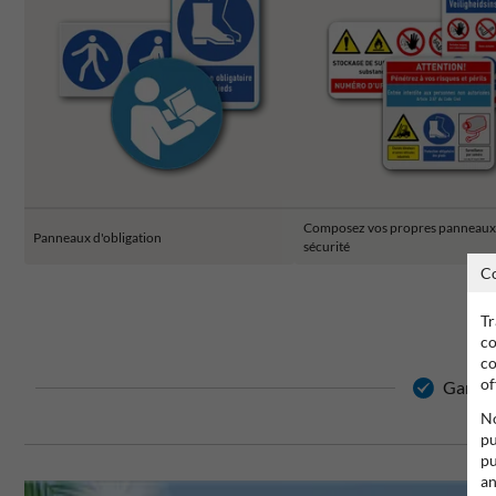
Composez vos propres panneaux
Panneaux d'obligation
sécurité
C
Tr
co
co
of
Garanti
No
pu
pu
an