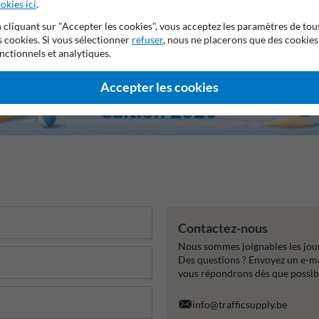
okies ici
.
 cliquant sur "Accepter les cookies", vous acceptez les paramètres de tou
s cookies. Si vous sélectionner
refuser
, nous ne placerons que des cookies
nctionnels et analytiques.
Accepter les cookies
Contactez-nous
Nous sommes joignables les jour
Des questions ? Envoyez un e-m
vous répondrons dès que possib
info@trafficsupply.be