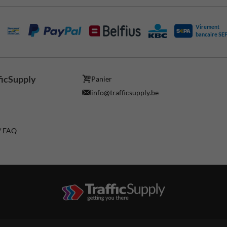
Virement
bancaire SE
ficSupply
Panier
info@trafficsupply.be
 / FAQ