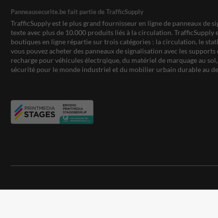
Panneausecurite.be fait partie de TrafficSupply
TrafficSupply est le plus grand fournisseur en ligne de panneaux de si
texte avec plus de 10.000 produits liés à la circulation. TrafficSupply 
boutiques en ligne répartie sur trois catégories : la circulation, le st
vous pouvez acheter des panneaux de signalisation avec les supports 
recharge pour véhicules électrqique, du matériel de marquage au sol, 
sécurité pour le monde industriel et du mobilier urbain durable au de