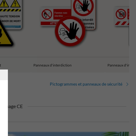
t
Panneaux d'interdiction
Panneaux d'incen
Pictogrammes et panneaux de sécurité
rquage CE