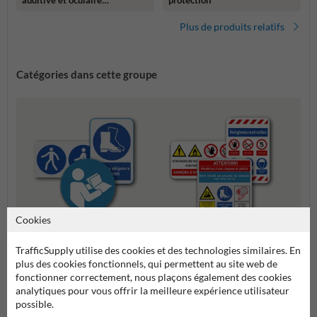
obligatoire
Plus de produits relatifs
Catégories dans cette groupe
Cookies
Composez vos propres
Panne
TrafficSupply utilise des cookies et des technologies similaires. En
Panneaux d'obligation
panneaux de sécurité
rasse
plus des cookies fonctionnels, qui permettent au site web de
fonctionner correctement, nous plaçons également des cookies
analytiques pour vous offrir la meilleure expérience utilisateur
Pictogrammes et panneaux de sécurité
possible.